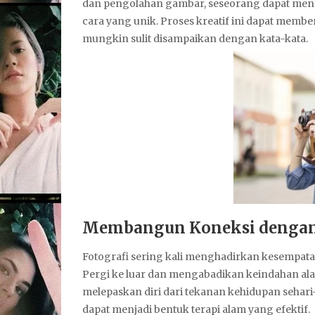
dan pengolahan gambar, seseorang dapat men
cara yang unik. Proses kreatif ini dapat mem
mungkin sulit disampaikan dengan kata-kata.
Membangun Koneksi dengan
Fotografi sering kali menghadirkan kesempat
Pergi ke luar dan mengabadikan keindahan 
melepaskan diri dari tekanan kehidupan seha
dapat menjadi bentuk terapi alam yang efektif.