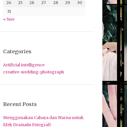
24
25
26
27
28
29
30
31
« Nov
Categories
Artificial intelligence
creative-wedding-photograph
Recent Posts
Menggunakan Cahaya dan Warna untuk
Efek Dramatis Fotografi