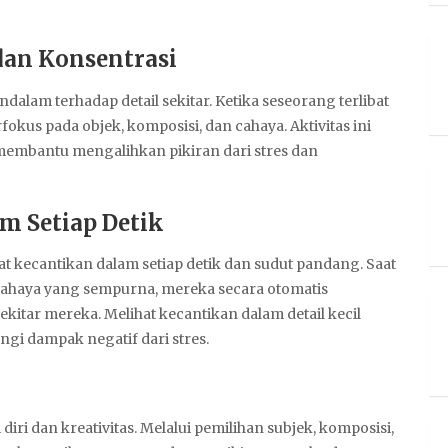
dan Konsentrasi
am terhadap detail sekitar. Ketika seseorang terlibat
fokus pada objek, komposisi, dan cahaya. Aktivitas ini
membantu mengalihkan pikiran dari stres dan
 Setiap Detik
 kecantikan dalam setiap detik dan sudut pandang. Saat
cahaya yang sempurna, mereka secara otomatis
ekitar mereka. Melihat kecantikan dalam detail kecil
i dampak negatif dari stres.
ri dan kreativitas. Melalui pemilihan subjek, komposisi,