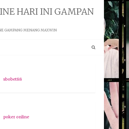
INE HARI INI GAMPAN
LINE GAMPANG MENANG MAXWIN
sbobet88
poker online