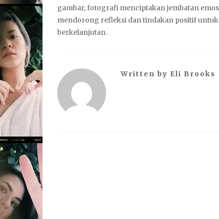
gambar, fotografi menciptakan jembatan emosi
mendorong refleksi dan tindakan positif untu
berkelanjutan.
Written by
Eli Brooks