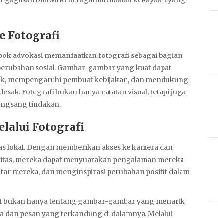
t gagasan bahwa keberagaman adalah kekayaan yang
e Fotografi
ok advokasi memanfaatkan fotografi sebagai bagian
rubahan sosial. Gambar-gambar yang kuat dapat
lik, mempengaruhi pembuat kebijakan, dan mendukung
esak. Fotografi bukan hanya catatan visual, tetapi juga
angsang tindakan.
alui Fotografi
as lokal. Dengan memberikan akses ke kamera dan
nitas, mereka dapat menyuarakan pengalaman mereka
tar mereka, dan menginspirasi perubahan positif dalam
fi bukan hanya tentang gambar-gambar yang menarik
rita dan pesan yang terkandung di dalamnya. Melalui