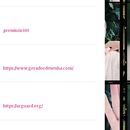
premium303
https://www.geradordesenha.com/
https://arguard.org/