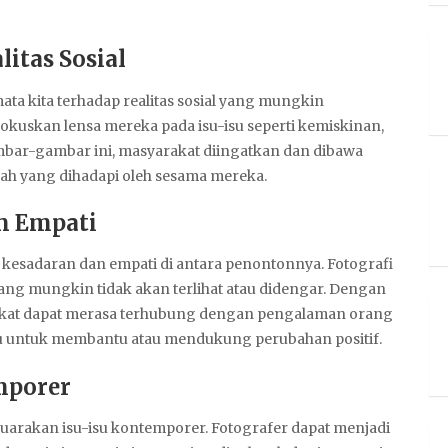
itas Sosial
ta kita terhadap realitas sosial yang mungkin
fokuskan lensa mereka pada isu-isu seperti kemiskinan,
ambar-gambar ini, masyarakat diingatkan dan dibawa
h yang dihadapi oleh sesama mereka.
n Empati
esadaran dan empati di antara penontonnya. Fotografi
ang mungkin tidak akan terlihat atau didengar. Dengan
akat dapat merasa terhubung dengan pengalaman orang
tu untuk membantu atau mendukung perubahan positif.
mporer
arakan isu-isu kontemporer. Fotografer dapat menjadi