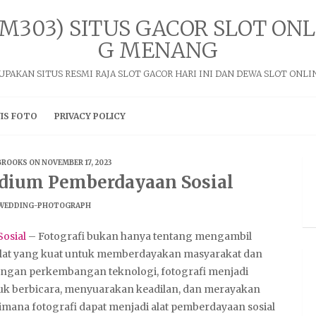
M303) SITUS GACOR SLOT ONL
G MENANG
UPAKAN SITUS RESMI RAJA SLOT GACOR HARI INI DAN DEWA SLOT ON
NIS FOTO
PRIVACY POLICY
 BROOKS
ON NOVEMBER 17, 2023
edium Pemberdayaan Sosial
-WEDDING-PHOTOGRAPH
osial
– Fotografi bukan hanya tentang mengambil
alat yang kuat untuk memberdayakan masyarakat dan
engan perkembangan teknologi, fotografi menjadi
 berbicara, menyuarakan keadilan, dan merayakan
mana fotografi dapat menjadi alat pemberdayaan sosial