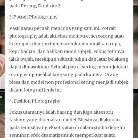
pada Perang Dunia ke 2.
3. Potrait Photography
Pasti kamu pernah mencoba yang satu ini. Potrait
photography ialah aktivitas memotret seseorang atau
kelompok dengan tujuan untuk menampilkan rupa,
kepribadian, dan bahkan mood subjek. Fokus fotonya
ialah wajah, meskipun seluruh tubuh dan latar belakang
dapat dimasukkan. Sebuah potret sering menunjukkan
orang yang melihat langsung pada kamera. Orang
biasa dan model non profesional sering menjadi subjek
dalam fotografi jenis ini.
4. Fashion Photography
Fokus utamanya ialah barang dan juga aksesoris
fashion yang dikenakan model. Biasanya dilakukan
pada tempat yang eksotis atau di dalam studio dengan
sentuhan efek dramatis untuk memperkuat suatu