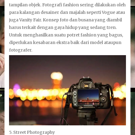
tampilan objek. Fotografi fashion sering dilakukan oleh
para kalangan desainer dan majalah seperti Vogue atau
juga Vanity Fair. Konsep foto dan busana yang diambil
harus terkait dengan gaya hidup yang sedang tren.
Untuk menghasilkan suatu potret fashion yang bagus,
diperlukan kesabaran ekstra baik dari model ataupun
fotografer.
5. Street Photography