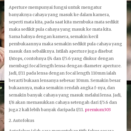
Aperture mempunyai fungsi untuk mengatur
banyaknya cahaya yang masuk ke dalam kamera,
seperti mata kita, pada saat kita membuka mata sedikit
maka sedikit pula cahaya yang masuk ke mata kita.
Sama halnya dengan kamera, semakin kecil
pembukaannya maka semakin sedikit pula cahaya yang
masuk dan sebaliknya. Istilah aperture juga disebut
f/stops, contohnya f/4 dan f/5.6 yang diukur dengan
membagi focal length lensa dengan diameter aperture.
Jadi, f/11 pada lensa dengan focal length 110mm ialah
berarti bukaan lensanya sebesar 10mm. Semakin besar
bukaannya, maka semakin rendah angka f-nya, dan
semakin banyak cahaya yang masuk melalui lensa. Jadi,
f/8 akan memasukkan cahaya setengah dari f/5.6 dan
juga 2 kali lebih banyak daripada f/11.
premium303
2. Autofokus
Autofokus ialah cara menentukan titik fokus secara