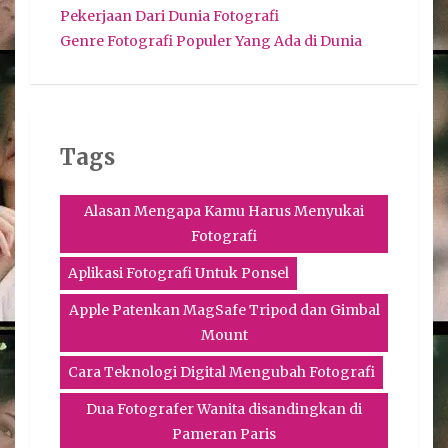
Pekerjaan Dari Dunia Fotografi
Genre Fotografi Populer Yang Ada di Dunia
Tags
Alasan Mengapa Kamu Harus Menyukai
Fotografi
Aplikasi Fotografi Untuk Ponsel
Apple Patenkan MagSafe Tripod dan Gimbal
Mount
Cara Teknologi Digital Mengubah Fotografi
Dua Fotografer Wanita disandingkan di
Pameran Paris