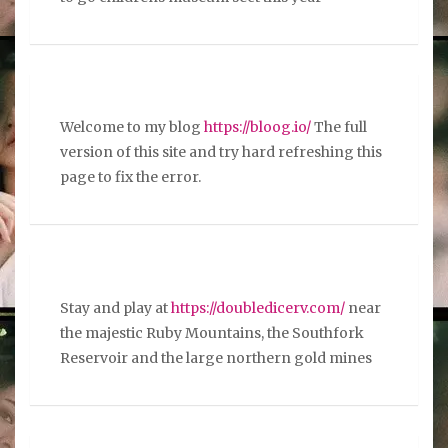
Welcome to my blog
https://bloog.io/
The full
version of this site and try hard refreshing this
page to fix the error.
Stay and play at
https://doubledicerv.com/
near
the majestic Ruby Mountains, the Southfork
Reservoir and the large northern gold mines