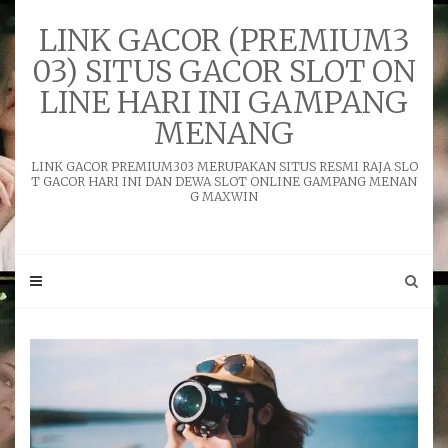
Skip
to
LINK GACOR (PREMIUM3
content
03) SITUS GACOR SLOT ON
LINE HARI INI GAMPANG
MENANG
LINK GACOR PREMIUM303 MERUPAKAN SITUS RESMI RAJA SLO
T GACOR HARI INI DAN DEWA SLOT ONLINE GAMPANG MENAN
G MAXWIN