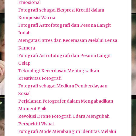
Emosional
Fotografi sebagai Ekspresi Kreatif dalam
Komposisi Warna
Fotografi Astrofotografi dan Pesona Langit
Indah
Mengatasi Stres dan Kecemasan Melalui Lensa
Kamera
Fotografi Astrofotografi dan Pesona Langit
Gelap
Teknologi Kecerdasan Meningkatkan
Kreativitas Fotografi
Fotografi sebagai Medium Pemberdayaan
Sosial
Perjalanan Fotografer dalam Mengabadikan
Moment Epik
Revolusi Drone Fotografi Udara Mengubah
Perspektif Visual
Fotografi Mode Membangun Identitas Melalui