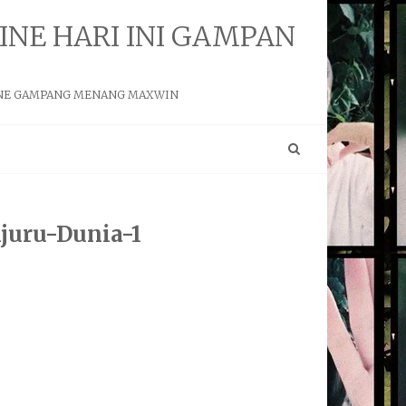
INE HARI INI GAMPAN
LINE GAMPANG MENANG MAXWIN
juru-Dunia-1