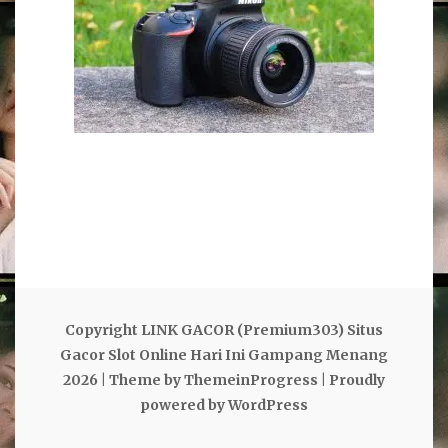
Copyright LINK GACOR (Premium303) Situs
Gacor Slot Online Hari Ini Gampang Menang
2026 |
Theme by ThemeinProgress
|
Proudly
powered by WordPress