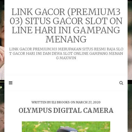
Skip
to
LINK GACOR (PREMIUM3
content
03) SITUS GACOR SLOT ON
LINE HARI INI GAMPANG
MENANG
LINK GACOR PREMIUM303 MERUPAKAN SITUS RESMI RAJA SLO
T GACOR HARI INI DAN DEWA SLOT ONLINE GAMPANG MENAN
G MAXWIN
WRITTEN BY
ELI BROOKS
ON MARCH 27, 2020
OLYMPUS DIGITAL CAMERA